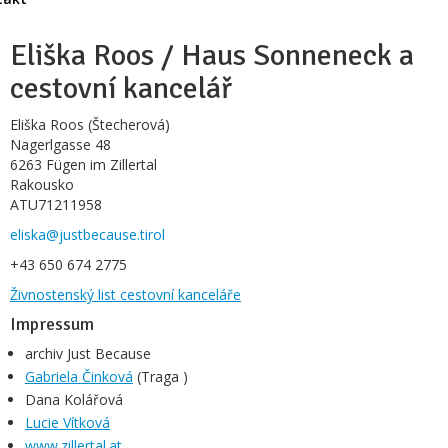
Eliška Roos / Haus Sonneneck a
cestovní kancelář
Eliška Roos (Štecherová)
Nagerlgasse 48
6263 Fügen im Zillertal
Rakousko
ATU71211958
eliska@justbecause.tirol
+43 650 674 2775
Živnostenský list cestovní kanceláře
Impressum
archiv Just Because
Gabriela Činková
(Traga )
Dana Kolářová
Lucie Vítková
www.zillertal.at