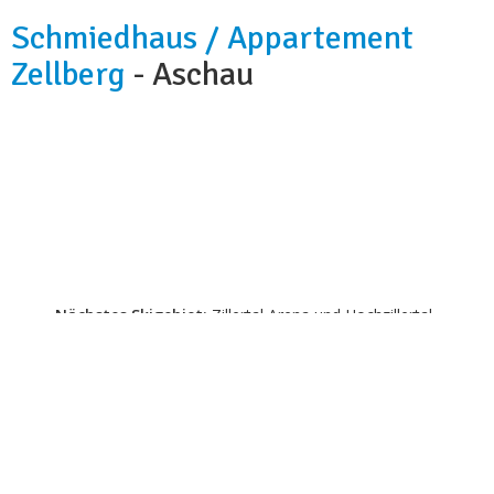
Schmiedhaus / Appartement
Zellberg
- Aschau
Kapazität:
4-5 Personen
Badezimmer:
2
Hunde:
nicht erlaubt
Nächstes Skigebiet:
Zillertal Arena und Hochzillertal-
Hochfügen (4 km)
Wi-fi:
ja
Skibus:
2 Geheminuten
Lebensmittelgeschäft:
120 m