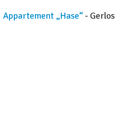
Appartement „Hase“
- Gerlos
Kapazität:
6 Personen
Badezimmer:
1
Hunde:
nicht erlaubt
Nächstes Skigebiet:
250 m
Wi-fi:
ja
Skibus:
20 m
Parkplatz:
2 Garagenplätze
Lebensmittelgeschäft:
290 m