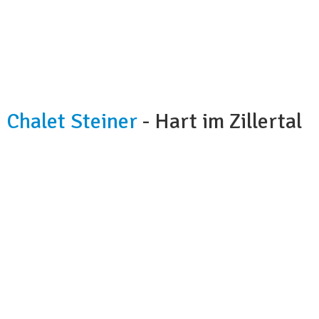
Chalet Steiner
- Hart im Zillertal
Kapazität:
8-20 Personen
Badezimmer:
2,5
Küche:
ja
Frühstück:
nein
Hunde:
auf Anfrage