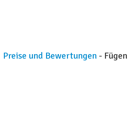
Preise und Bewertungen
- Fügen
Kapazität:
5 Doppelzimmer
Badezimmer:
2
Küche:
ja
Frühstück:
auf Anfrage
Hunde:
auf Anfrage