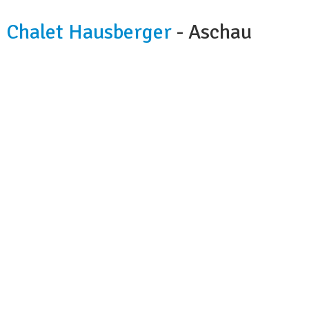
Chalet Hausberger
- Aschau
Kapazität:
7 Personen
Badezimmer:
1
Küche:
ja
Hunde:
je nach der Absprache
Wi-fi:
ja
Lebensmittelgeschäft:
4 km
Restaurant:
4 km
Grill:
ja