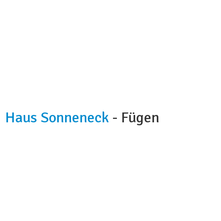
Haus Sonneneck
- Fügen
Kapazität:
5 Doppelzimmer
Badezimmer:
2
Küche:
ja