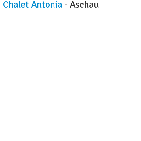
Chalet Antonia
- Aschau
Kapazität:
6-8 Personen
Badezimmer:
3
Küche:
ja
Hunde:
nicht erlaubt
Nächstes Skigebiet:
800 m Hochzillertal-Hochfügen
Wi-fi:
ja
Skibus:
nicht im Gegend
Parkplatz:
ja