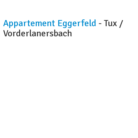
Appartement Eggerfeld
- Tux /
Vorderlanersbach
Kapazität:
6 Personen
Badezimmer:
1
Küche:
ja
Hunde:
nein
Nächstes Skigebiet:
20 m
Wi-fi:
ja
Skibus:
350 m