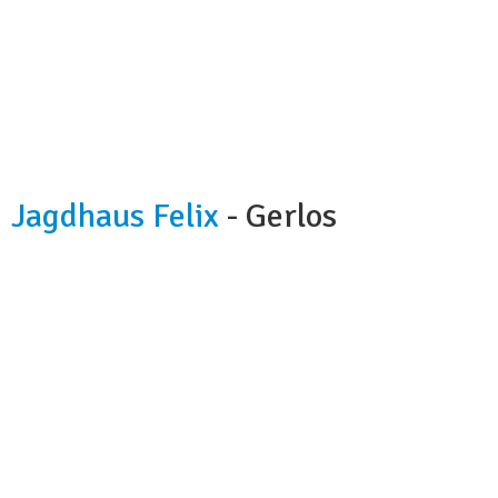
Jagdhaus Felix
- Gerlos
Kapazität:
4-7 osob
Badezimmer:
1
Küche:
ja
Hunde:
ne
Nächstes Skigebiet:
4 km (Zillertal Arena)