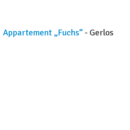
Appartement „Fuchs“
- Gerlos
Kapazität:
6
Badezimmer:
1
Hunde:
nicht erlaubt
Nächstes Skigebiet:
900 m
Wi-fi:
ja
Parkplatz:
2 Garagenplätze