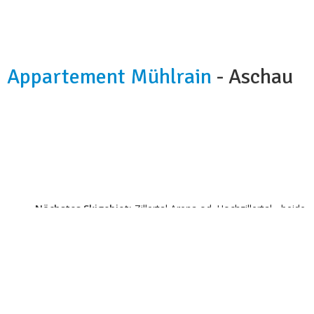
Appartement Mühlrain
- Aschau
Kapazität:
4-10 Personen
Badezimmer:
2
Hunde:
nicht erlaubt
Nächstes Skigebiet:
Zillertal Arena od. Hochzillertal - beide
nur 4 km
Wi-fi:
ja
Skibus:
circa 900 m
Parkplatz:
ja