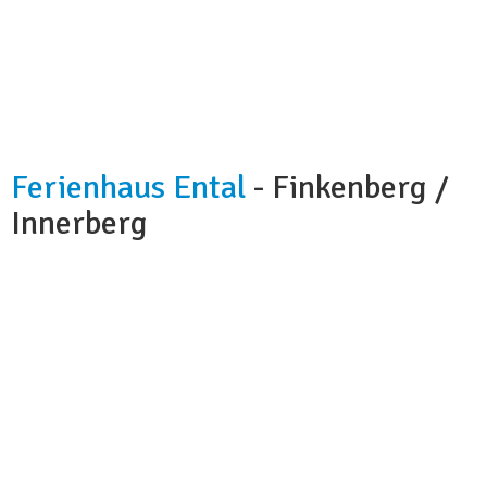
Ferienhaus Ental
- Finkenberg /
Innerberg
Kapazität:
8 - 10 Personen
Badezimmer:
2
Küche:
ja
Hunde:
nicht erlaubt
Nächstes Skigebiet:
3 Km